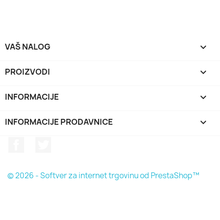
VAŠ NALOG

PROIZVODI

INFORMACIJE

INFORMACIJE PRODAVNICE
keyboard_arrow_down
Facebook
Twitter
© 2026 - Softver za internet trgovinu od PrestaShop™