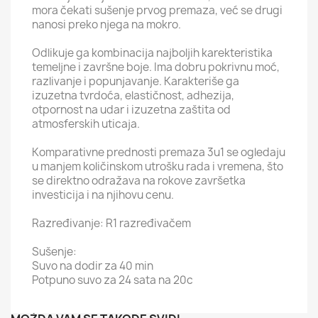
mora čekati sušenje prvog premaza, već se drugi
nanosi preko njega na mokro.
Odlikuje ga kombinacija najboljih karekteristika
temeljne i završne boje. Ima dobru pokrivnu moć,
razlivanje i popunjavanje. Karakteriše ga
izuzetna tvrdoća, elastičnost, adhezija,
otpornost na udar i izuzetna zaštita od
atmosferskih uticaja.
Komparativne prednosti premaza 3u1 se ogledaju
u manjem količinskom utrošku rada i vremena, što
se direktno odražava na rokove završetka
investicija i na njihovu cenu.
Razređivanje: R1 razređivačem
Sušenje:
Suvo na dodir za 40 min
Potpuno suvo za 24 sata na 20c