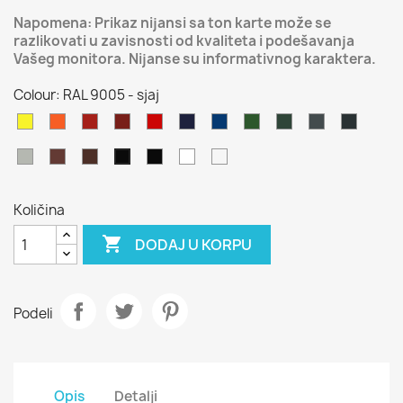
Napomena: Prikaz nijansi sa ton karte može se
razlikovati u zavisnosti od kvaliteta i podešavanja
Vašeg monitora. Nijanse su informativnog karaktera.
Colour: RAL 9005 - sjaj
RAL
RAL
RAL
RAL
RAL
RAL
RAL
RAL
RAL
RAL
RAL
1018
2008
3001
3011
3020
5013
5017
6002
6005
7011
7016
RAL
RAL
RAL
RAL
RAL
RAL
RAL
7038
8015
8016
9005
9010
9016
9005
-
-
-
Količina
mat
mat
sjaj

DODAJ U KORPU
Podeli
Opis
Detalji