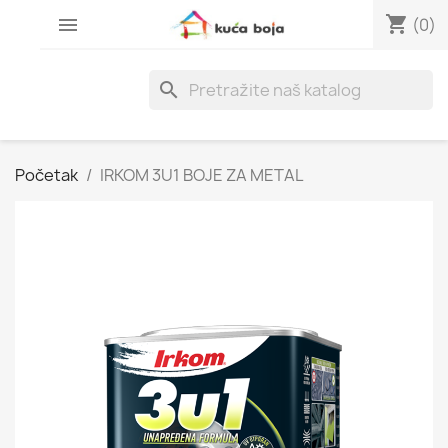
shopping_cart

(0)
search
Početak
IRKOM 3U1 BOJE ZA METAL