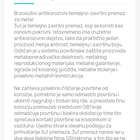
Brzosušivi antikorozivni temeljno-završni premaz
za metal
3u1 je temeljno završni premaz, koji se koristi kao
osnovni pokrivni. Istovremeno ima izuzetno
antikorozivno dejstvo, tako da praktično jedan
proizvod menja antirost, temeljnu i završnu boju.
Odličan je u sistemu površinske zaštite proizvoda
metaloprerađivačke delatnosti, metalnog
reprodukcionog materijala, metalne galanterije,
ograda od kovanog gvožđa, metalne stolarije i
posebno metalnih konstrukcija.
Ne zahteva posebno čišćenje površine od
korozije, potrebno je samo odmastiti površinu i
ukloniti najgrublji i trošan sloj rđe, a preostalo finu
koroziju premazati sredstvom OB1 koje
odmašćuje površinu i blokira oksidacije time što
sprečava kontakt površine sa kiseonikom iz
vazduha. Ujedno stvara idealnu podlogu za
prihvatanje 3u1 premaza. 3u1 premaz nanosi se u
dva sloja debljine filma 120mikrona, s tim što se ne