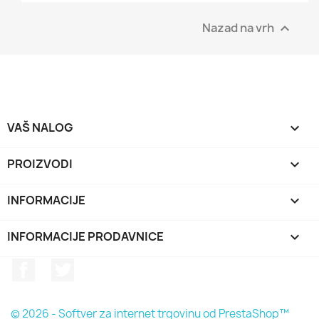
Nazad na vrh

VAŠ NALOG

PROIZVODI

INFORMACIJE

INFORMACIJE PRODAVNICE
keyboard_arrow_down
Facebook
Twitter
© 2026 - Softver za internet trgovinu od PrestaShop™