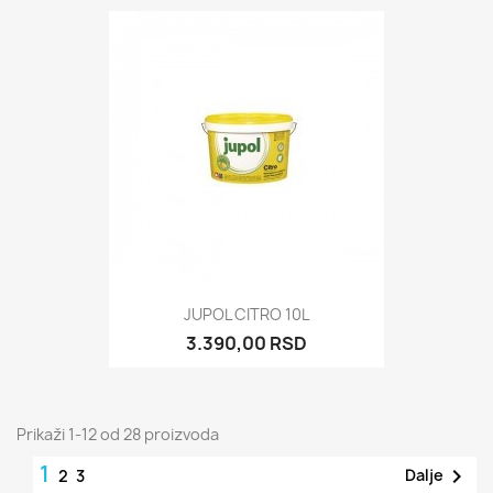
JUPOL CITRO 10L
3.390,00 RSD
Prikaži 1-12 od 28 proizvoda
1

Dalje
2
3