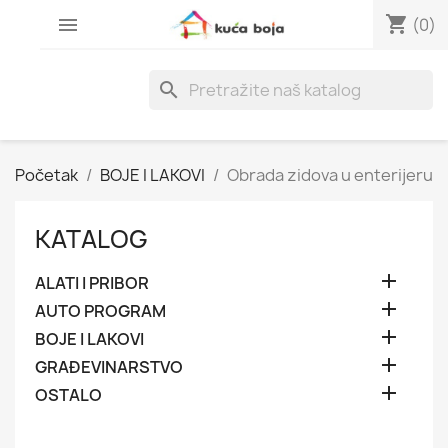
shopping_cart

(0)
search
Početak
BOJE I LAKOVI
Obrada zidova u enterijeru
KATALOG

ALATI I PRIBOR

AUTO PROGRAM

BOJE I LAKOVI

GRAĐEVINARSTVO

OSTALO