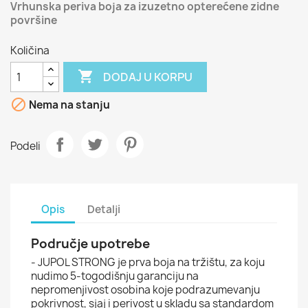
Vrhunska periva boja za izuzetno opterećene zidne
površine
Količina

DODAJ U KORPU

Nema na stanju
Podeli
Opis
Detalji
Područje upotrebe
- JUPOL STRONG je prva boja na tržištu, za koju
nudimo 5-togodišnju garanciju na
nepromenjivost osobina koje podrazumevanju
pokrivnost, sjaj i perivost u skladu sa standardom