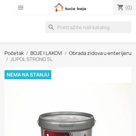
shopping_cart

(0)
search
Početak
BOJE I LAKOVI
Obrada zidova u enterijeru
JUPOL STRONG 5L
NEMA NA STANJU