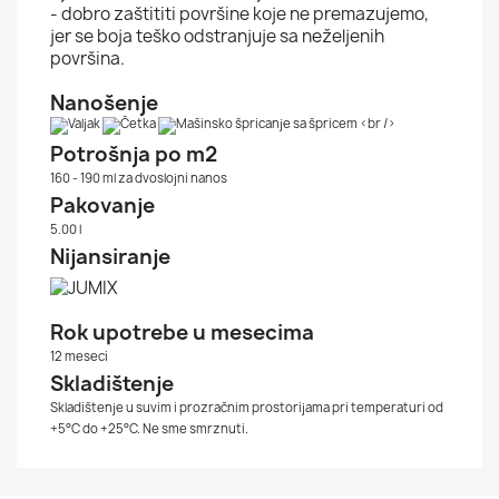
- dobro zaštititi površine koje ne premazujemo,
jer se boja teško odstranjuje sa neželjenih
površina.
Nanošenje
Potrošnja po m2
160 - 190 ml za dvoslojni nanos
Pakovanje
5.00 l
Nijansiranje
Rok upotrebe u mesecima
12 meseci
Skladištenje
Skladištenje u suvim i prozračnim prostorijama pri temperaturi od
+5°C do +25°C. Ne sme smrznuti.