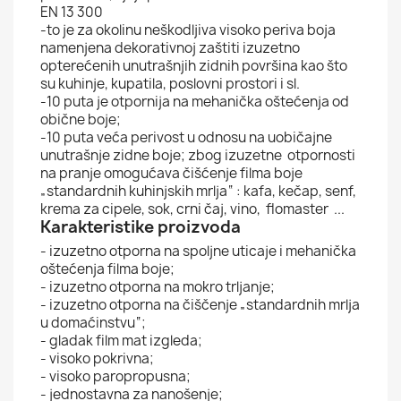
EN 13 300
-to je za okolinu neškodljiva visoko periva boja
namenjena dekorativnoj zaštiti izuzetno
opterećenih unutrašnjih zidnih površina kao što
su kuhinje, kupatila, poslovni prostori i sl.
-10 puta je otpornija na mehanička oštećenja od
obične boje;
-10 puta veća perivost u odnosu na uobičajne
unutrašnje zidne boje; zbog izuzetne otpornosti
na pranje omogućava čišćenje filma boje
„standardnih kuhinjskih mrlja“ : kafa, kečap, senf,
krema za cipele, sok, crni čaj, vino, flomaster ...
Karakteristike proizvoda
- izuzetno otporna na spoljne uticaje i mehanička
oštećenja filma boje;
- izuzetno otporna na mokro trljanje;
- izuzetno otporna na čiščenje „standardnih mrlja
u domaćinstvu“;
- gladak film mat izgleda;
- visoko pokrivna;
- visoko paropropusna;
- jednostavna za nanošenje;