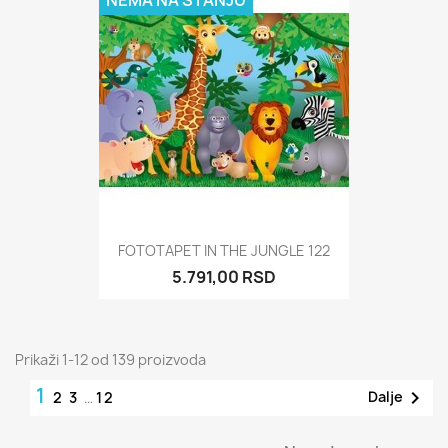
NEMA NA STANJU
FOTOTAPET IN THE JUNGLE 122
5.791,00 RSD
Prikaži 1-12 od 139 proizvoda
1

Dalje
2
3
…
12