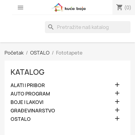
shopping_cart

(0)
search
Početak
OSTALO
Fototapete
KATALOG

ALATI I PRIBOR

AUTO PROGRAM

BOJE I LAKOVI

GRAĐEVINARSTVO

OSTALO