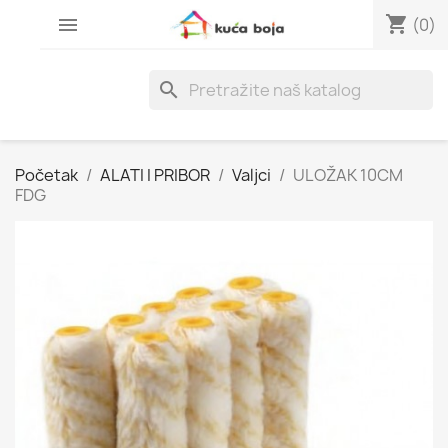
shopping_cart

(0)
search
Početak
ALATI I PRIBOR
Valjci
ULOŽAK 10CM
FDG