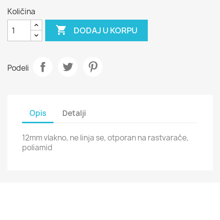
Količina

DODAJ U KORPU
Podeli
Opis
Detalji
12mm vlakno, ne linja se, otporan na rastvarače,
poliamid