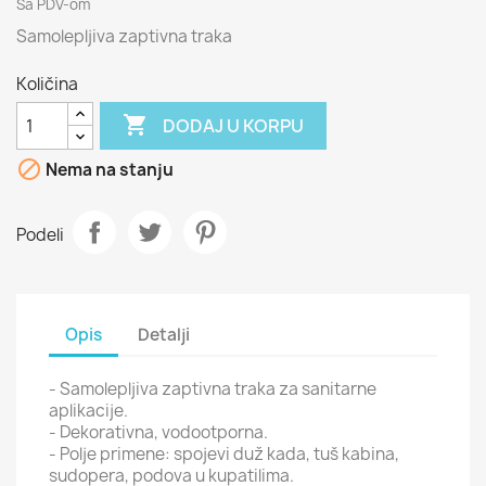
Sa PDV-om
Samolepljiva zaptivna traka
Količina

DODAJ U KORPU

Nema na stanju
Podeli
Opis
Detalji
- Samolepljiva zaptivna traka za sanitarne
aplikacije.
- Dekorativna, vodootporna.
- Polje primene: spojevi duž kada, tuš kabina,
sudopera, podova u kupatilima.