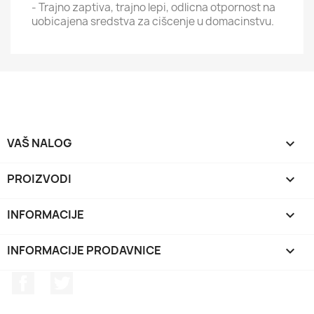
- Trajno zaptiva, trajno lepi, odlicna otpornost na
uobicajena sredstva za cišcenje u domacinstvu.
VAŠ NALOG

PROIZVODI

INFORMACIJE

INFORMACIJE PRODAVNICE
keyboard_arrow_down
Facebook
Twitter