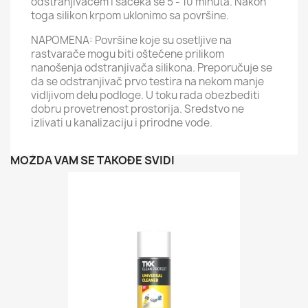
odstranjivačem i sačeka se 5 - 10 minuta. Nakon
toga silikon krpom uklonimo sa površine.
NAPOMENA: Površine koje su osetljive na
rastvarače mogu biti oštećene prilikom
nanošenja odstranjivača silikona. Preporučuje se
da se odstranjivač prvo testira na nekom manje
vidljivom delu podloge. U toku rada obezbediti
dobru provetrenost prostorija. Sredstvo ne
izlivati u kanalizaciju i prirodne vode.
MOŽDA VAM SE TAKOĐE SVIDI