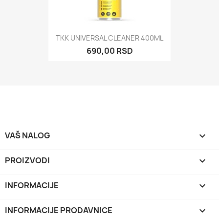
TKK UNIVERSAL CLEANER 400ML
690,00 RSD
VAŠ NALOG

PROIZVODI

INFORMACIJE

INFORMACIJE PRODAVNICE
keyboard_arrow_down