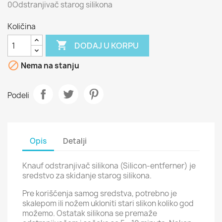
0Odstranjivač starog silikona
Količina

DODAJ U KORPU

Nema na stanju
Podeli
Opis
Detalji
Knauf odstranjivač silikona (Silicon-entferner) je
sredstvo za skidanje starog silikona.
Pre korišćenja samog sredstva, potrebno je
skalepom ili nožem ukloniti stari slikon koliko god
možemo. Ostatak silikona se premaže