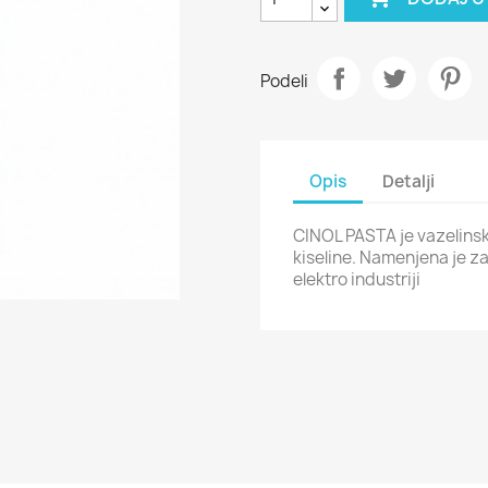
Podeli
Opis
Detalji
CINOL PASTA je vazelinsk
kiseline. Namenjena je z
elektro industriji