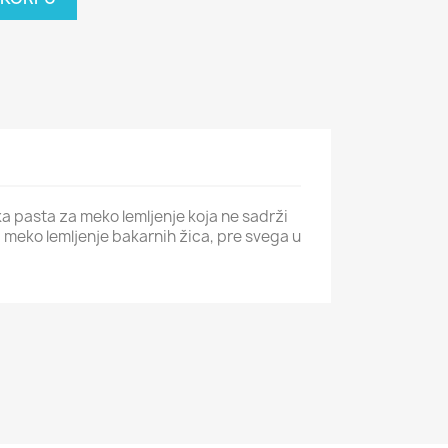
a pasta za meko lemljenje koja ne sadrži
a meko lemljenje bakarnih žica, pre svega u