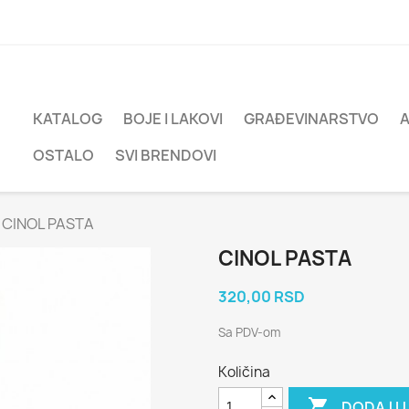
KATALOG
BOJE I LAKOVI
GRAĐEVINARSTVO
OSTALO
SVI BRENDOVI
CINOL PASTA
CINOL PASTA
320,00 RSD
Sa PDV-om
Količina

DODAJ U