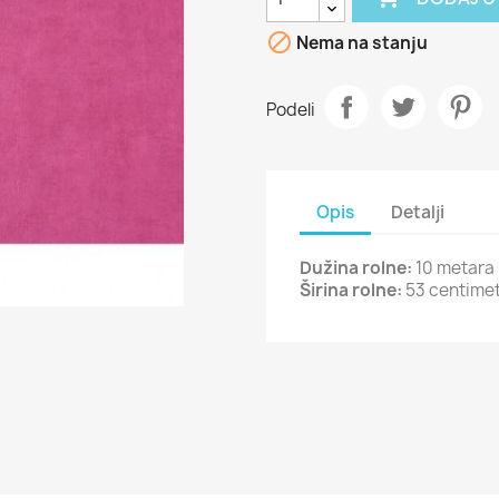

Nema na stanju
Podeli
Opis
Detalji
Dužina rolne:
10 metara
Širina rolne:
53 centime