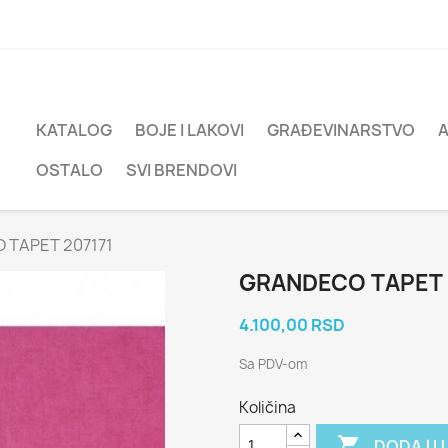
KATALOG
BOJE I LAKOVI
GRAĐEVINARSTVO
OSTALO
SVI BRENDOVI
 TAPET 207171
GRANDECO TAPET 
4.100,00 RSD
Sa PDV-om
Količina

DODAJ U