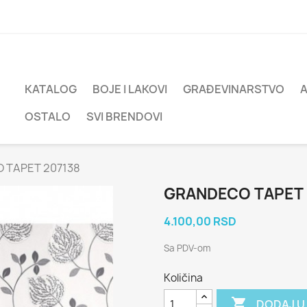
KATALOG
BOJE I LAKOVI
GRAĐEVINARSTVO
OSTALO
SVI BRENDOVI
 TAPET 207138
GRANDECO TAPET 
4.100,00 RSD
Sa PDV-om
Količina

DODAJ U