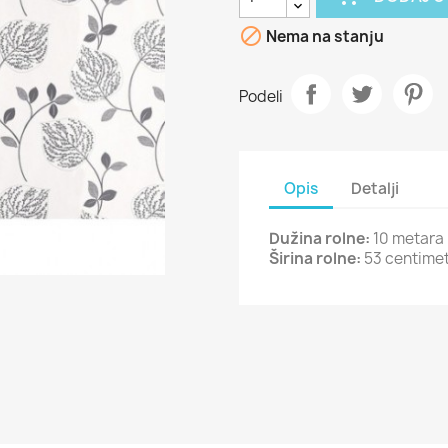

Nema na stanju
Podeli
Opis
Detalji
Dužina rolne:
10 metara
Širina rolne:
53 centime