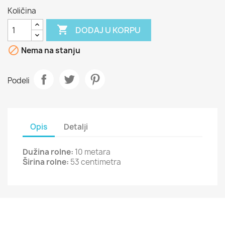
Količina

DODAJ U KORPU

Nema na stanju
Podeli
Opis
Detalji
Dužina rolne:
10 metara
Širina rolne:
53 centimetra