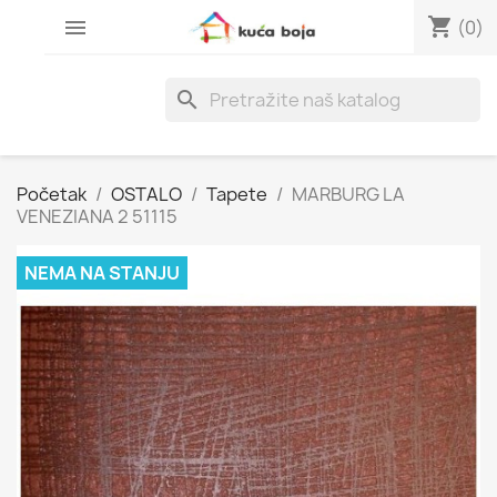
shopping_cart

(0)
search
Početak
OSTALO
Tapete
MARBURG LA
VENEZIANA 2 51115
NEMA NA STANJU