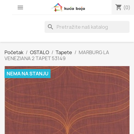
shopping_cart

(0)
search
Početak
OSTALO
Tapete
MARBURG LA
VENEZIANA 2 TAPET 53149
NEMA NA STANJU