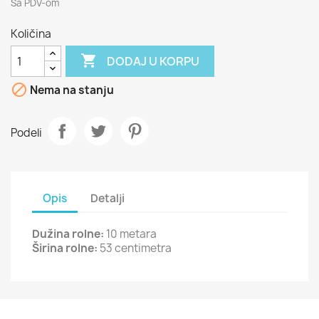
Sa PDV-om
Količina

DODAJ U KORPU

Nema na stanju
Podeli
Opis
Detalji
Dužina rolne:
10 metara
Širina rolne:
53 centimetra