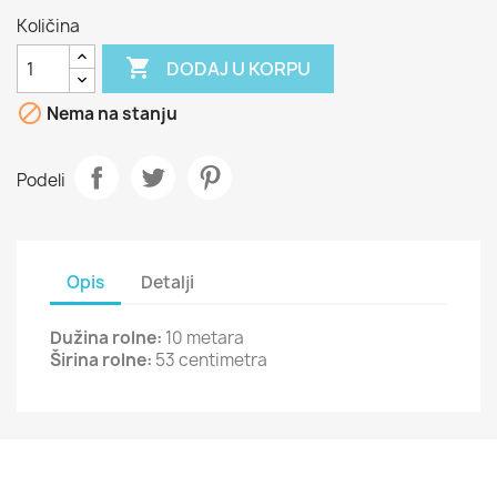
Količina

DODAJ U KORPU

Nema na stanju
Podeli
Opis
Detalji
Dužina rolne:
10 metara
Širina rolne:
53 centimetra