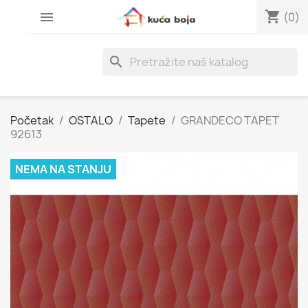
shopping_cart

(0)
search
Početak
OSTALO
Tapete
GRANDECO TAPET
92613
NEMA NA STANJU