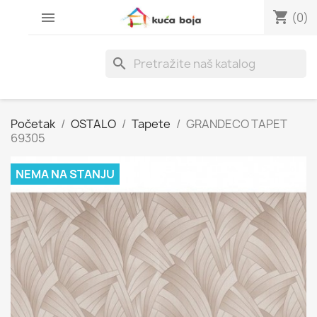
shopping_cart

(0)
search
Početak
OSTALO
Tapete
GRANDECO TAPET
69305
NEMA NA STANJU