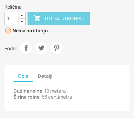
Količina

DODAJ U KORPU

Nema na stanju
Podeli
Opis
Detalji
Dužina rolne:
10 metara
Širina rolne:
53 centimetra