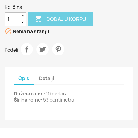
Količina

DODAJ U KORPU

Nema na stanju
Podeli
Opis
Detalji
Dužina rolne:
10 metara
Širina rolne:
53 centimetra