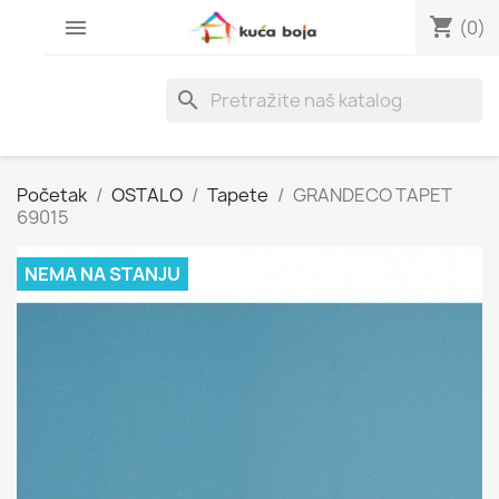
shopping_cart

(0)
search
Početak
OSTALO
Tapete
GRANDECO TAPET
69015
NEMA NA STANJU