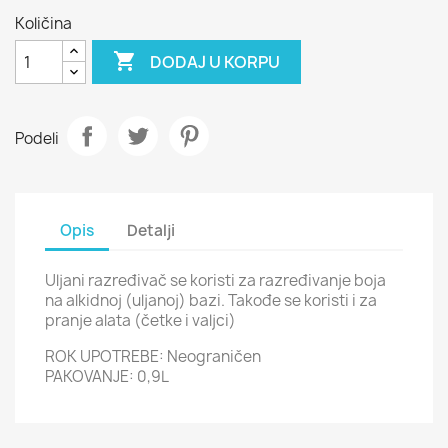
Količina

DODAJ U KORPU
Podeli
Opis
Detalji
Uljani razređivač se koristi za razređivanje boja
na alkidnoj (uljanoj) bazi. Takođe se koristi i za
pranje alata (četke i valjci)
ROK UPOTREBE: Neograničen
PAKOVANJE: 0,9L