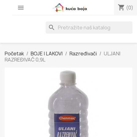
shopping_cart

(0)
search
Početak
BOJE I LAKOVI
Razređivači
ULJANI
RAZREĐIVAČ 0,9L