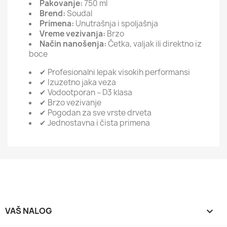
Pakovanje:
750 ml
Brend:
Soudal
Primena:
Unutrašnja i spoljašnja
Vreme vezivanja:
Brzo
Način nanošenja:
Četka, valjak ili direktno iz
boce
✔ Profesionalni lepak visokih performansi
✔ Izuzetno jaka veza
✔ Vodootporan – D3 klasa
✔ Brzo vezivanje
✔ Pogodan za sve vrste drveta
✔ Jednostavna i čista primena
VAŠ NALOG
