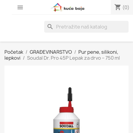
shopping_cart

(0)
search
Početak
GRAĐEVINARSTVO
Pur pene, silikoni,
lepkovi
Soudal Dr. Pro 45P Lepak za drvo – 750 ml