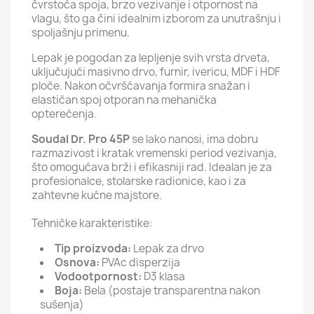
čvrstoća spoja, brzo vezivanje i otpornost na
vlagu, što ga čini idealnim izborom za unutrašnju i
spoljašnju primenu.
Lepak je pogodan za lepljenje svih vrsta drveta,
uključujući masivno drvo, furnir, ivericu, MDF i HDF
ploče. Nakon očvršćavanja formira snažan i
elastičan spoj otporan na mehanička
opterećenja.
Soudal Dr. Pro 45P
se lako nanosi, ima dobru
razmazivost i kratak vremenski period vezivanja,
što omogućava brži i efikasniji rad. Idealan je za
profesionalce, stolarske radionice, kao i za
zahtevne kućne majstore.
Tehničke karakteristike:
Tip proizvoda:
Lepak za drvo
Osnova:
PVAc disperzija
Vodootpornost:
D3 klasa
Boja:
Bela (postaje transparentna nakon
sušenja)