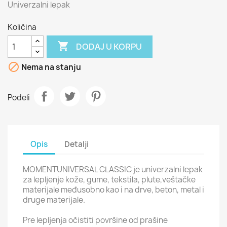
Univerzalni lepak
Količina

DODAJ U KORPU

Nema na stanju
Podeli
Opis
Detalji
MOMENTUNIVERSAL CLASSIC je univerzalni lepak
za lepljenje kože, gume, tekstila, plute,veštačke
materijale međusobno kao i na drve, beton, metal i
druge materijale.
Pre lepljenja očistiti površine od prašine