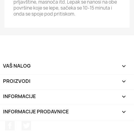
prljavštine, masnoća itd. Lepak se nanosi na obe
površine koje se lepe, sačeka se 10-15 minuta i
onda se spoje pod pritiskom.
VAŠ NALOG

PROIZVODI

INFORMACIJE

INFORMACIJE PRODAVNICE
keyboard_arrow_down
Facebook
Twitter