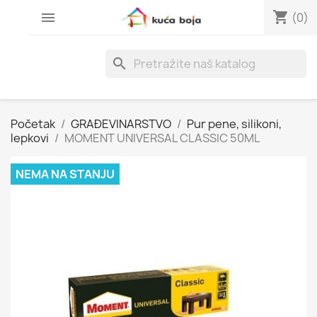
shopping_cart

(0)
search
Početak
GRAĐEVINARSTVO
Pur pene, silikoni,
lepkovi
MOMENT UNIVERSAL CLASSIC 50ML
NEMA NA STANJU