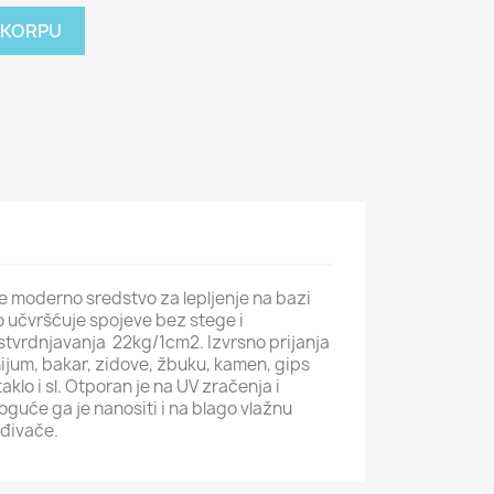
 KORPU
e moderno sredstvo za lepljenje na bazi
o učvršćuje spojeve bez stege i
stvrdnjavanja 22kg/1cm2. Izvrsno prijanja
nijum, bakar, zidove, žbuku, kamen, gips
aklo i sl. Otporan je na UV zračenja i
uće ga je nanositi i na blago vlažnu
eđivače.