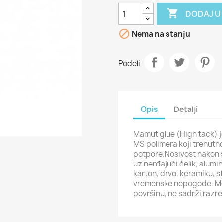

DODAJ U

Nema na stanju
Podeli
Opis
Detalji
Mamut glue (High tack) j
MS polimera koji trenutn
potpore.Nosivost nakon 
uz nerđajući čelik, alumi
karton, drvo, keramiku, st
vremenske nepogode. Mog
površinu, ne sadrži razr