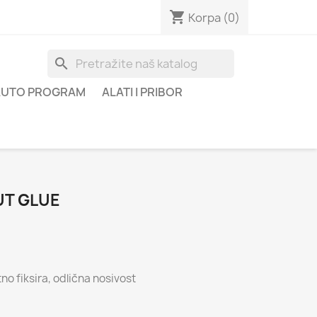
shopping_cart
Korpa
(0)
search
AUTO PROGRAM
ALATI I PRIBOR
UT GLUE
no fiksira, odlična nosivost