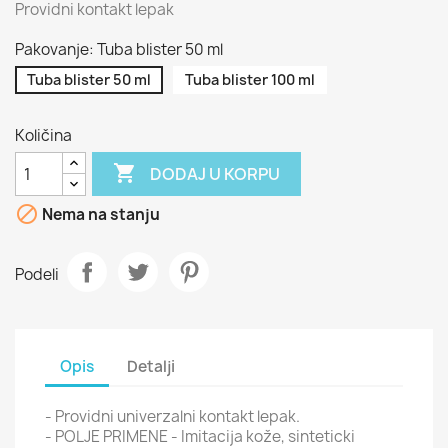
Providni kontakt lepak
Pakovanje: Tuba blister 50 ml
Tuba blister 50 ml
Tuba blister 100 ml
Količina

DODAJ U KORPU

Nema na stanju
Podeli
Opis
Detalji
- Providni univerzalni kontakt lepak.
- POLJE PRIMENE - Imitacija kože, sinteticki