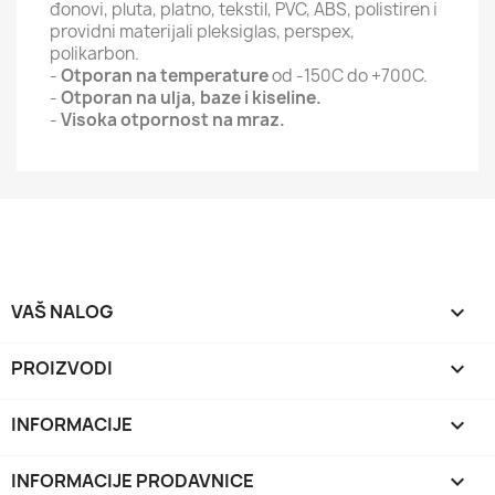
đonovi, pluta, platno, tekstil, PVC, ABS, polistiren i
providni materijali pleksiglas, perspex,
polikarbon.
-
Otporan na temperature
od -150C do +700C.
-
Otporan na ulja, baze i kiseline.
-
Visoka otpornost na mraz.
VAŠ NALOG

PROIZVODI

INFORMACIJE

INFORMACIJE PRODAVNICE
keyboard_arrow_down