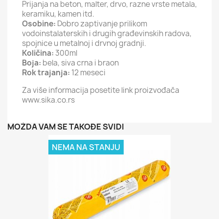
Prijanja na beton, malter, drvo, razne vrste metala,
keramiku, kamen itd.
Osobine:
Dobro zaptivanje prilikom
vodoinstalaterskih i drugih građevinskih radova,
spojnice u metalnoj i drvnoj gradnji.
Količina:
300ml
Boja:
bela, siva crna i braon
Rok trajanja:
12 meseci
Za više informacija posetite link proizvođača
www.sika.co.rs
MOŽDA VAM SE TAKOĐE SVIDI
NEMA NA STANJU