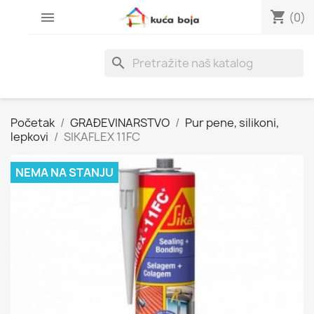
shopping_cart

(0)
search
Početak
GRAĐEVINARSTVO
Pur pene, silikoni,
lepkovi
SIKAFLEX 11FC
NEMA NA STANJU