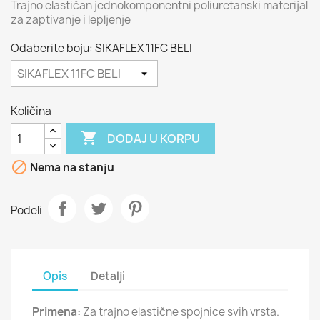
Trajno elastičan jednokomponentni poliuretanski materijal
za zaptivanje i lepljenje
Odaberite boju: SIKAFLEX 11FC BELI
Količina

DODAJ U KORPU

Nema na stanju
Podeli
Opis
Detalji
Primena:
Za trajno elastične spojnice svih vrsta.