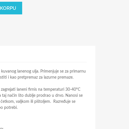
 KORPU
d kuvanog lanenog ulja. Primenjuje se za primarnu
istiti i kao pretpremaz za lazurne premaze.
 zagrejati laneni firnis na temperaturi 30-40°C
na taj način što dublje prodrao u drvo. Nanosi se
četkom, valjkom ili pištoljem. Razređuje se
o potrebi.