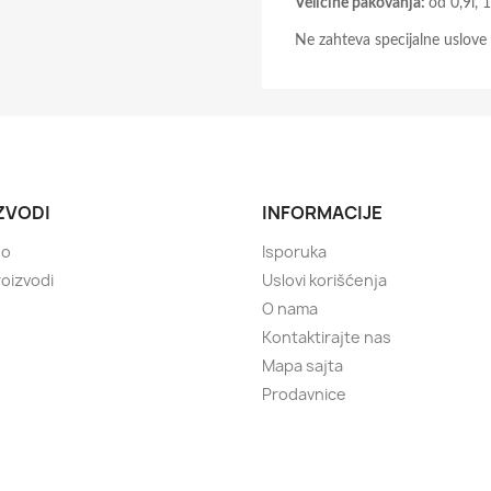
Veličine pakovanja:
od 0,9l, 1
Ne zahteva specijalne uslove 
ZVODI
INFORMACIJE
no
Isporuka
roizvodi
Uslovi korišćenja
O nama
Kontaktirajte nas
Mapa sajta
Prodavnice