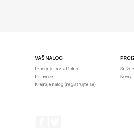
VAŠ NALOG
PROI
Praćenje porudžbina
Sniže
Prijavi se
Novi p
Kreiraje nalog (registrujte se)
Facebook
Twitter