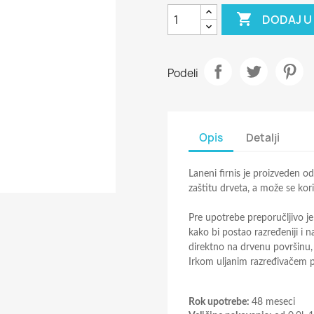

DODAJ U
Podeli
Opis
Detalji
Laneni firnis je proizveden o
zaštitu drveta, a može se kor
Pre upotrebe preporučljivo je
kako bi postao razređeniji i 
direktno na drvenu površinu, 
Irkom uljanim razređivačem p
Rok upotrebe:
48 meseci