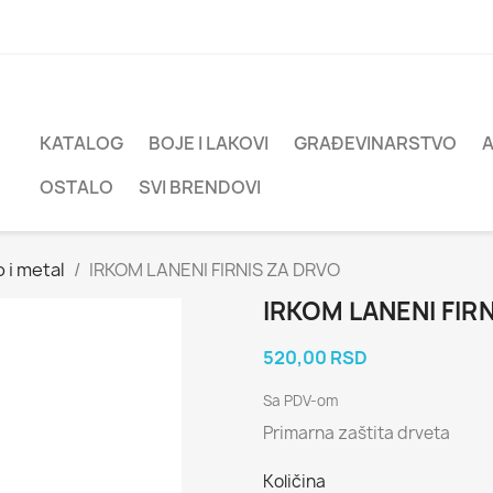
KATALOG
BOJE I LAKOVI
GRAĐEVINARSTVO
OSTALO
SVI BRENDOVI
 i metal
IRKOM LANENI FIRNIS ZA DRVO
IRKOM LANENI FIR
520,00 RSD
Sa PDV-om
Primarna zaštita drveta
Količina