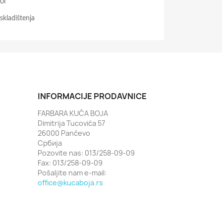
0l
skladištenja
INFORMACIJE PRODAVNICE
FARBARA KUĆA BOJA
Dimitrija Tucovića 57
26000 Pančevo
Србија
Pozovite nas: 013/258-09-09
Fax:
013/258-09-09
Pošaljite nam e-mail:
office@kucaboja.rs