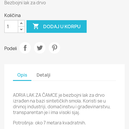
Bezbojni lak za drvo
Količina

DODAJ U KORPU
Podeli
Opis
Detalji
ADRIA LAK ZA ČAMCE je bezbojni lak za drvo
izrađen na bazi sintetičkih smola. Koristi se u
drvnoj industriji, domaćinstvu i građevinarstvu,
transparentan je i ima visoki sjaj.
Potrošnja: oko 7 metara kvadratnih.