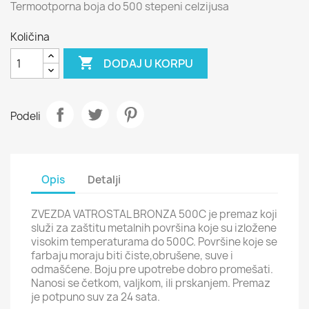
Termootporna boja do 500 stepeni celzijusa
Količina

DODAJ U KORPU
Podeli
Opis
Detalji
ZVEZDA VATROSTAL BRONZA 500C je premaz koji
služi za zaštitu metalnih površina koje su izložene
visokim temperaturama do 500C. Površine koje se
farbaju moraju biti čiste,obrušene, suve i
odmašćene. Boju pre upotrebe dobro promešati.
Nanosi se četkom, valjkom, ili prskanjem. Premaz
je potpuno suv za 24 sata.