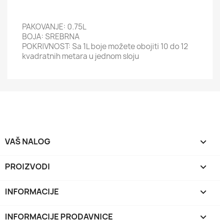
PAKOVANJE: 0.75L
BOJA: SREBRNA
POKRIVNOST: Sa 1L boje možete obojiti 10 do 12
kvadratnih metara u jednom sloju
VAŠ NALOG

PROIZVODI

INFORMACIJE

INFORMACIJE PRODAVNICE
keyboard_arrow_down