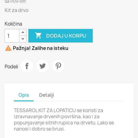
Sa PDV-om
Kit za drvo
Količina

DODAJ U KORPU

Pažnja! Zalihe na isteku
Podeli
Opis
Detalji
TESSAROL KIT ZA LOPATICU se koristi za
izravnavanje drvenih površina, kao i za
popunjavanje sitnih rupica na drvetu. Lako se
nanosi i dobro se brusi.