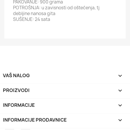
PAKOVANJE: 900 grama
POTROŠNJA: u zavisnosti od oštećenja, tj
debljine nanosa gita
SUŠENJE: 24 sata
VAŠ NALOG

PROIZVODI

INFORMACIJE

INFORMACIJE PRODAVNICE
keyboard_arrow_down