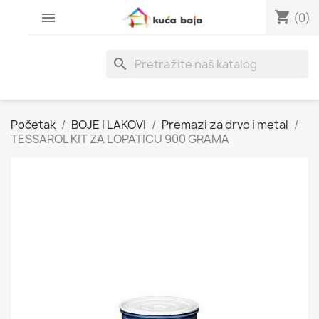
shopping_cart

(0)
search
Početak
BOJE I LAKOVI
Premazi za drvo i metal
TESSAROL KIT ZA LOPATICU 900 GRAMA