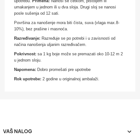
upotrebu.
Primena:
Nanosi se četkom, pištoljem ili
umakanjem u jednom ili u dva sloja. Drugi sloj se nanosi
posle sušenja od 12 sati.
Površina za nanošenje mora biti čista, suva (vlaga max.8-
10%), bez prašine i masnoća.
Razređivanje:
Razređuje se po potrebi i u zavisnosti od
načina nanošenja uljanim razređivačem.
Pokrivnost:
sa 1 kg boje može se premazati oko 10-12 m 2
u jednom sloju.
Napomena:
Dobro promešati pre upotrebe
Rok upotrebe:
2 godine u originalnoj ambalaži.
VAŠ NALOG
