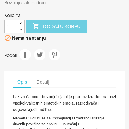
Bezbojni lak za drvo
Količina

DODAJ U KORPU

Nema na stanju
Podeli
Opis
Detalji
Lak za čamce - bezbojni sjajni je premaz izrađen na bazi
visokokvalitetnih sintetičkih smola, razređivača i
odgovarajućih aditiva.
Namena:
Koristi se za impregnaciju i završno lakiranje
drvenih površina za spoljnu i unutrašnju