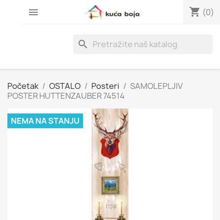
shopping_cart

(0)
search
Početak
OSTALO
Posteri
SAMOLEPLJIV
POSTER HUTTENZAUBER 74514
NEMA NA STANJU