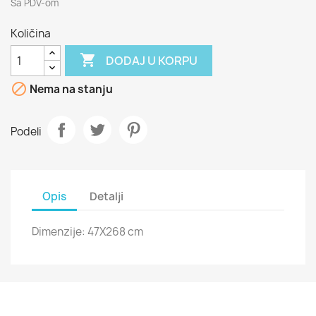
Sa PDV-om
Količina

DODAJ U KORPU

Nema na stanju
Podeli
Opis
Detalji
Dimenzije: 47X268 cm