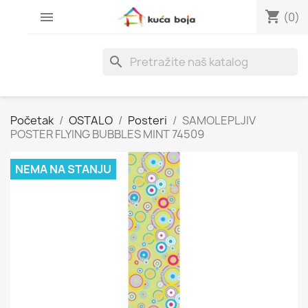
shopping_cart

(0)
search
Početak
OSTALO
Posteri
SAMOLEPLJIV
POSTER FLYING BUBBLES MINT 74509
NEMA NA STANJU