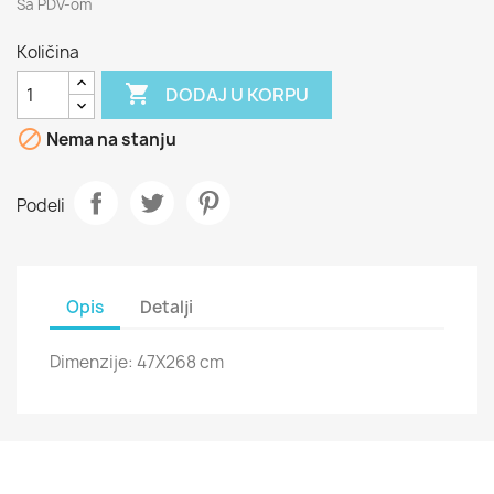
Sa PDV-om
Količina

DODAJ U KORPU

Nema na stanju
Podeli
Opis
Detalji
Dimenzije: 47X268 cm