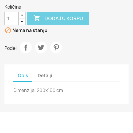
Količina

DODAJ U KORPU

Nema na stanju
Podeli
Opis
Detalji
Dimenzije: 200x160 cm