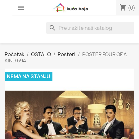
shopping_cart

(0)
search
Početak
OSTALO
Posteri
POSTER FOUR OF A
KIND 694
NEMA NA STANJU