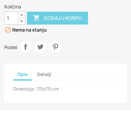
Količina

DODAJ U KORPU

Nema na stanju
Podeli
Opis
Detalji
Dimenzije: 175x115 cm