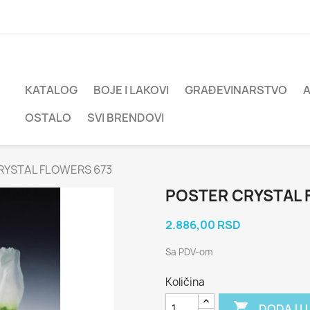
KATALOG
BOJE I LAKOVI
GRAĐEVINARSTVO
OSTALO
SVI BRENDOVI
RYSTAL FLOWERS 673
POSTER CRYSTAL 
2.886,00 RSD
Sa PDV-om
Količina

DODAJ U