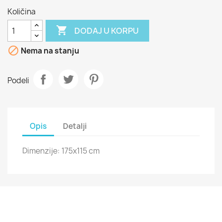
Količina

DODAJ U KORPU

Nema na stanju
Podeli
Opis
Detalji
Dimenzije: 175x115 cm