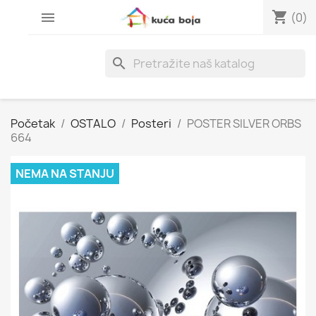
shopping_cart

(0)
search
Početak
OSTALO
Posteri
POSTER SILVER ORBS
664
NEMA NA STANJU