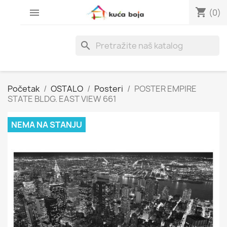
shopping_cart

(0)
search
Početak
OSTALO
Posteri
POSTER EMPIRE
STATE BLDG. EAST VIEW 661
NEMA NA STANJU