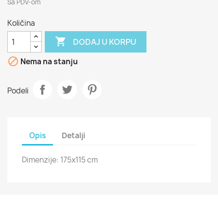
Sa PDV-om
Količina

DODAJ U KORPU

Nema na stanju
Podeli
Opis
Detalji
Dimenzije: 175x115 cm