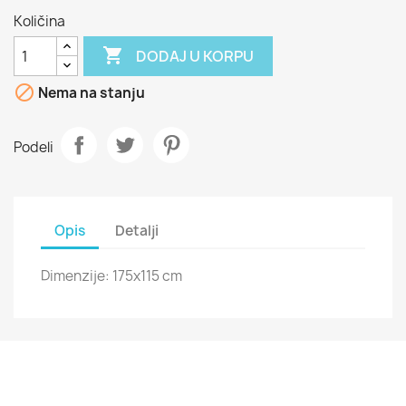
Količina

DODAJ U KORPU

Nema na stanju
Podeli
Opis
Detalji
Dimenzije: 175x115 cm