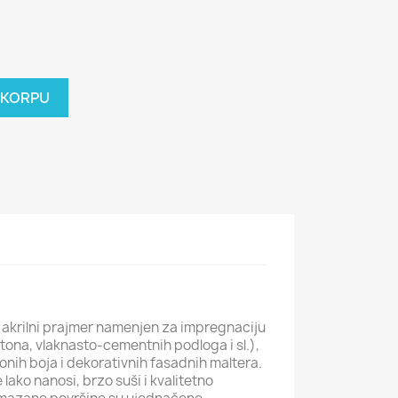
 KORPU
 akrilni prajmer namenjen za impregnaciju
tona, vlaknasto-cementnih podloga i sl.),
onih boja i dekorativnih fasadnih maltera.
ako nanosi, brzo suši i kvalitetno