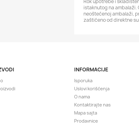
Rok upotrebe i skladište
istaknutog na ambalaži. Č
neoštećenoj ambalaži, pr
zaštićeno od direktne su
ZVODI
INFORMACIJE
no
Isporuka
roizvodi
Uslovi korišćenja
O nama
Kontaktirajte nas
Mapa sajta
Prodavnice