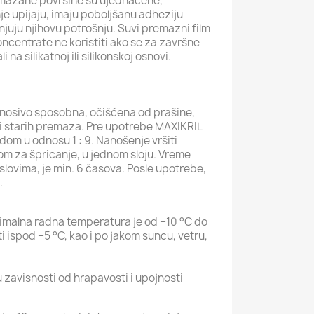
mazane površine su ujednačene,
e upijaju, imaju poboljšanu adheziju
njuju njihovu potrošnju. Suvi premazni film
ncentrate ne koristiti ako se za završne
na silikatnoj ili silikonskoj osnovi.
, nosivo sposobna, očišćena od prašine,
i starih premaza. Pre upotrebe MAXIKRIL
dom u odnosu 1 : 9. Nanošenje vršiti
om za špricanje, u jednom sloju. Vreme
slovima, je min. 6 časova. Posle upotrebe,
.
malna radna temperatura je od +10 °C do
i ispod +5 °C, kao i po jakom suncu, vetru,
 zavisnosti od hrapavosti i upojnosti