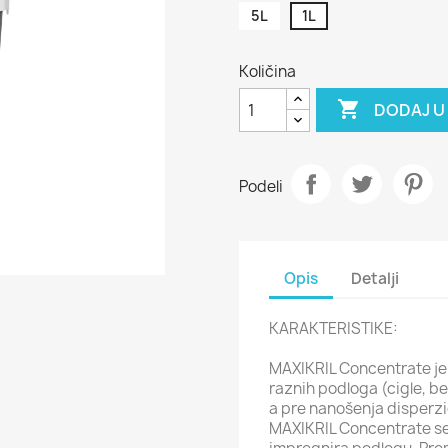
5L
1L
Količina

DODAJ U
Podeli
Opis
Detalji
KARAKTERISTIKE:
MAXIKRIL Concentrate je
raznih podloga (cigle, be
a pre nanošenja disperzi
MAXIKRIL Concentrate se l