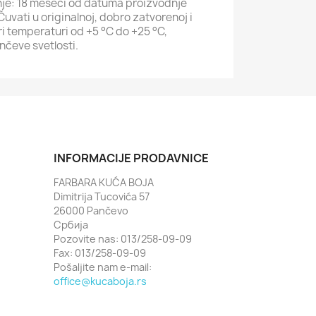
nje: 18 meseci od datuma proizvodnje
uvati u originalnoj, dobro zatvorenoj i
i temperaturi od +5 °C do +25 °C,
nčeve svetlosti.
INFORMACIJE PRODAVNICE
FARBARA KUĆA BOJA
Dimitrija Tucovića 57
26000 Pančevo
Србија
Pozovite nas: 013/258-09-09
Fax:
013/258-09-09
Pošaljite nam e-mail:
office@kucaboja.rs