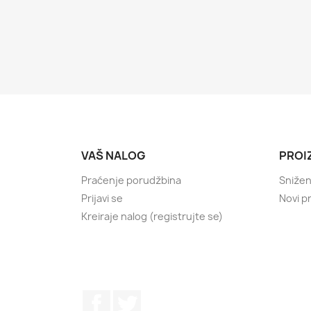
VAŠ NALOG
PROI
Praćenje porudžbina
Sniže
Prijavi se
Novi p
Kreiraje nalog (registrujte se)
Facebook
Twitter