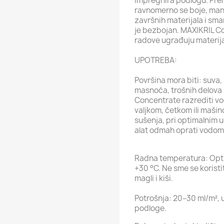
impregnira podlogu. Pre
ravnomerno se boje, manj
završnih materijala i sma
je bezbojan. MAXIKRIL Co
radove ugrađuju materijali 
UPOTREBA:
Površina mora biti: suva
masnoća, trošnih delova 
Concentrate razrediti vo
valjkom, četkom ili mašin
sušenja, pri optimalnim u
alat odmah oprati vodom
Radna temperatura: Opti
+30 °C. Ne sme se koristit
magli i kiši.
Potrošnja: 20–30 ml/m², u
podloge.