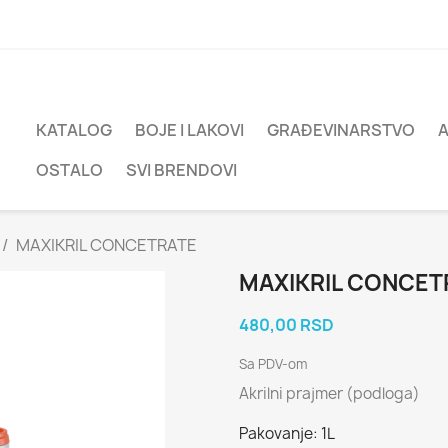
KATALOG
BOJE I LAKOVI
GRAĐEVINARSTVO
OSTALO
SVI BRENDOVI
MAXIKRIL CONCETRATE
MAXIKRIL CONCET
480,00 RSD
Sa PDV-om
Akrilni prajmer (podloga)
Pakovanje: 1L