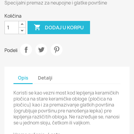
Specijalni premaz za neupojne i glatke površine
Količina

DODAJ U KORPU
Podeli
Opis
Detalji
Koristi se kao vezni most kod lepljenja keramičkih
pločica na stare keramičke obloge (pločica na
pločicu) kao i za premazivanje glatkih površina
(ogrubljuje površinu pre nanošenja lepka) pre
lepljenja različitih obloga. Ne razređuje se, nanosi
se u jednom sloju, četkom ili valjkom.