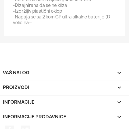
-Dizajnirana da se ne kliza
-Izdržljiv plastični oklop
-Napaja se sa 2 kom GP ultra alkalne baterije (D
veličina=
VAŠ NALOG

PROIZVODI

INFORMACIJE

INFORMACIJE PRODAVNICE
keyboard_arrow_down
Facebook
Twitter