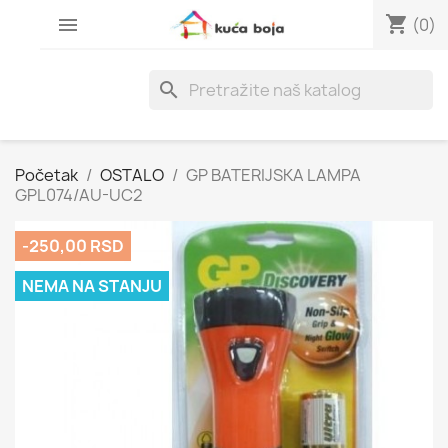
shopping_cart

(0)
search
Početak
OSTALO
GP BATERIJSKA LAMPA
GPL074/AU-UC2
-250,00 RSD
NEMA NA STANJU