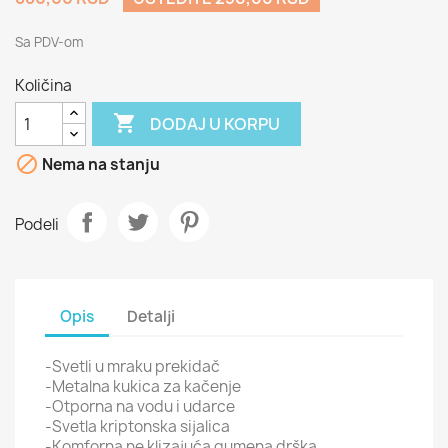
Sa PDV-om
Količina

DODAJ U KORPU

Nema na stanju
Podeli
Opis
Detalji
-Svetli u mraku prekidač
-Metalna kukica za kačenje
-Otporna na vodu i udarce
-Svetla kriptonska sijalica
-Komforna ne klizajuća gumena drška