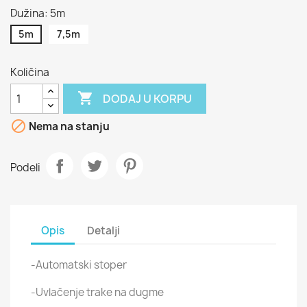
Dužina: 5m
5m
7,5m
Količina

DODAJ U KORPU

Nema na stanju
Podeli
Opis
Detalji
-Automatski stoper
-Uvlačenje trake na dugme