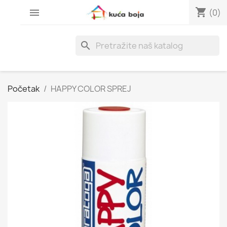
shopping_cart

(0)
search
Početak
HAPPY COLOR SPREJ