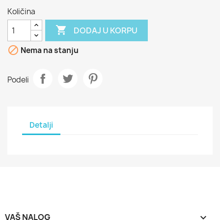
Količina

DODAJ U KORPU

Nema na stanju
Podeli
Detalji
VAŠ NALOG
