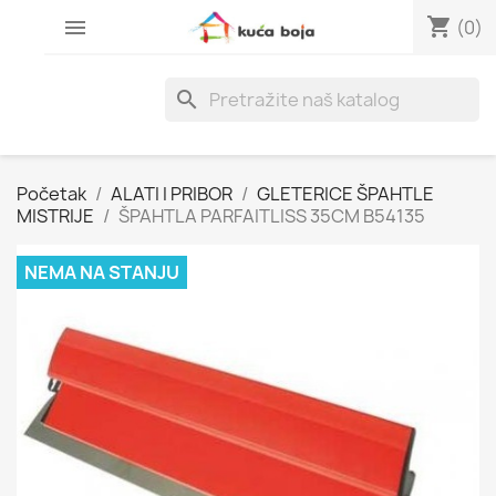
shopping_cart

(0)
search
Početak
ALATI I PRIBOR
GLETERICE ŠPAHTLE
MISTRIJE
ŠPAHTLA PARFAITLISS 35CM B54135
NEMA NA STANJU