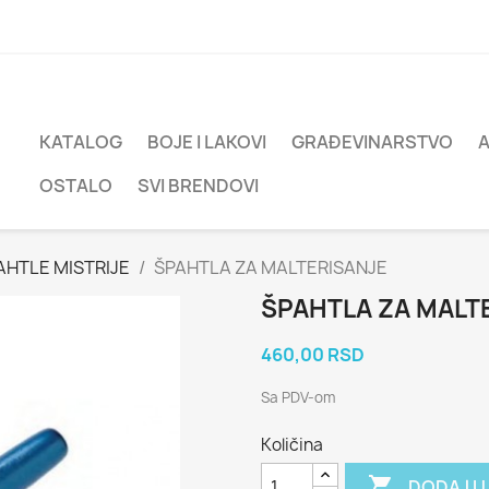
KATALOG
BOJE I LAKOVI
GRAĐEVINARSTVO
OSTALO
SVI BRENDOVI
AHTLE MISTRIJE
ŠPAHTLA ZA MALTERISANJE
ŠPAHTLA ZA MALT
460,00 RSD
Sa PDV-om
Količina

DODAJ U