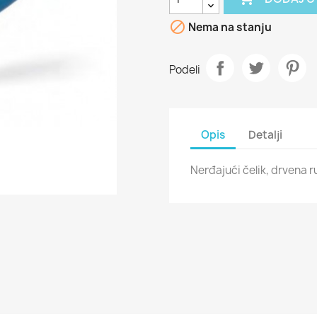

Nema na stanju
Podeli
Opis
Detalji
Nerđajući čelik, drvena r