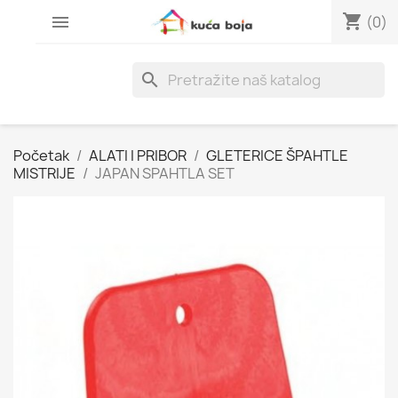
shopping_cart

(0)
search
Početak
ALATI I PRIBOR
GLETERICE ŠPAHTLE
MISTRIJE
JAPAN SPAHTLA SET