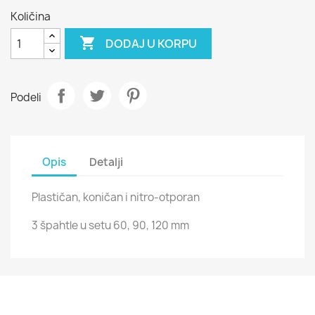
Količina

DODAJ U KORPU
Podeli
Opis
Detalji
Plastičan, koničan i nitro-otporan
3 špahtle u setu 60, 90, 120 mm