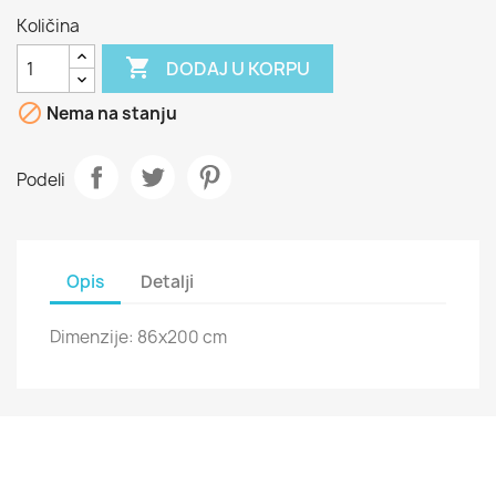
Količina

DODAJ U KORPU

Nema na stanju
Podeli
Opis
Detalji
Dimenzije: 86x200 cm