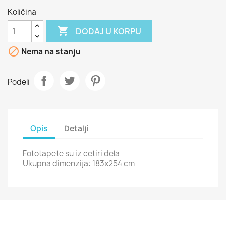
Količina

DODAJ U KORPU

Nema na stanju
Podeli
Opis
Detalji
Fototapete su iz cetiri dela
Ukupna dimenzija: 183x254 cm