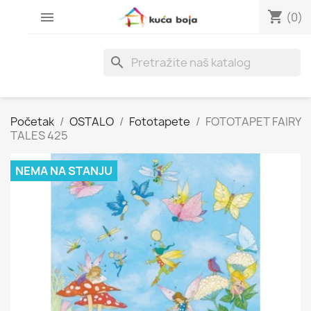
shopping_cart

(0)
search
Početak
OSTALO
Fototapete
FOTOTAPET FAIRY
TALES 425
NEMA NA STANJU