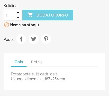
Količina

DODAJ U KORPU

Nema na stanju
Podeli
Opis
Detalji
Fototapete su iz cetiri dela
Ukupna dimenzija: 183x254 cm