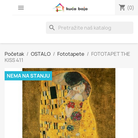
shopping_cart

(0)
search
Početak
OSTALO
Fototapete
FOTOTAPET THE
KISS 411
NEMA NA STANJU