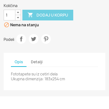
Količina

DODAJ U KORPU

Nema na stanju
Podeli
Opis
Detalji
Fototapete su iz cetiri dela
Ukupna dimenzija: 183x254 cm