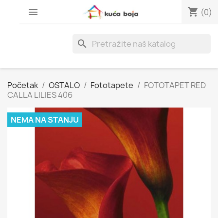
shopping_cart

(0)
search
Početak
OSTALO
Fototapete
FOTOTAPET RED
CALLA LILIES 406
NEMA NA STANJU