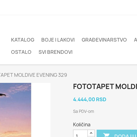
KATALOG
BOJE I LAKOVI
GRAĐEVINARSTVO
OSTALO
SVI BRENDOVI
APET MOLDIVE EVENING 329
FOTOTAPET MOLDI
4.444,00 RSD
Sa PDV-om
Količina

DODAJ U