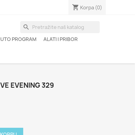
shopping_cart
Korpa
(0)
search
AUTO PROGRAM
ALATI I PRIBOR
VE EVENING 329
 KORPU