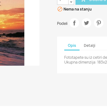

Nema na stanju
Podeli
Opis
Detalji
Fototapete su iz cetiri de
Ukupna dimenzija: 183x