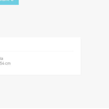
la
254 cm