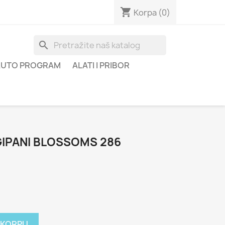
shopping_cart
Korpa
(0)
search
AUTO PROGRAM
ALATI I PRIBOR
IPANI BLOSSOMS 286
 KORPU