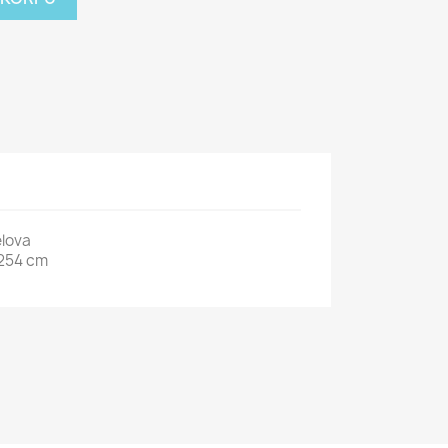
elova
254 cm