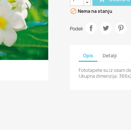

Nema na stanju
Podeli
Opis
Detalji
Fototapete su iz osam d
Ukupna dimenzija: 366x