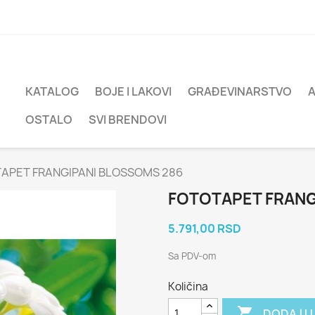
KATALOG
BOJE I LAKOVI
GRAĐEVINARSTVO
OSTALO
SVI BRENDOVI
APET FRANGIPANI BLOSSOMS 286
FOTOTAPET FRANG
5.791,00 RSD
Sa PDV-om
Količina

DODAJ U