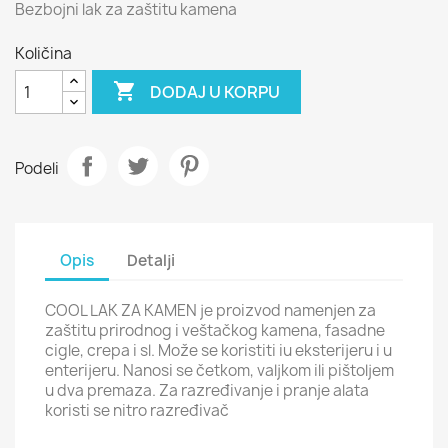
Bezbojni lak za zaštitu kamena
Količina

DODAJ U KORPU
Podeli
Opis
Detalji
COOL LAK ZA KAMEN je proizvod namenjen za
zaštitu prirodnog i veštačkog kamena, fasadne
cigle, crepa i sl. Može se koristiti iu eksterijeru i u
enterijeru. Nanosi se četkom, valjkom ili pištoljem
u dva premaza. Za razređivanje i pranje alata
koristi se nitro razređivač