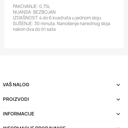
PAKOVANJE: 0.75L
NIJANSA: BEZBOJAN
IZDAŠNOST: 4 do 6 kvadrata u jednom sloju
SUŠENJE: 30 minuta. Nanošenje narednog sloja
nakon dva do tri sata
VAŠ NALOG

PROIZVODI

INFORMACIJE
