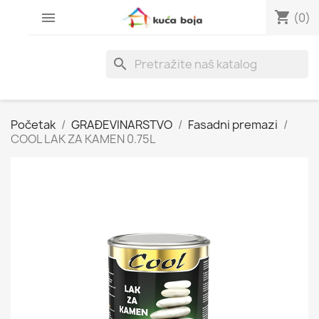
shopping_cart

(0)
search
Početak
GRAĐEVINARSTVO
Fasadni premazi
COOL LAK ZA KAMEN 0.75L