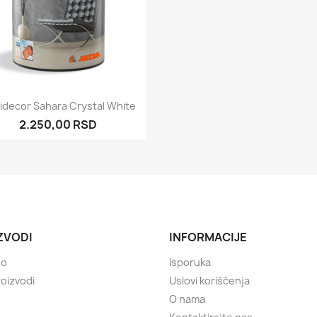
Brzi pregled

idecor Sahara Crystal White
2.250,00 RSD
ZVODI
INFORMACIJE
no
Isporuka
roizvodi
Uslovi korišćenja
O nama