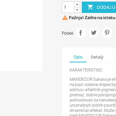

DODAJ U

Pažnja! Zalihe na isteku
Podeli
Opis
Detalji
KARAKTERISTIKE:
MAXIDECOR Sahara je efe
na bazi vodene disperzije
aditiva i efektnih pigm
premaz, dobre paropropus
jednostavan za nanošenje
unutrašnjih zidnih površi
dinamičan efekat. Može 
karti MAXIDECOR Sahara