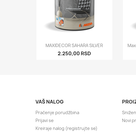
Brzi pregled

MAXIDECOR SAHARA SILVER
Max
2.250,00 RSD
VAŠ NALOG
PROI
Praćenje porudžbina
Sniže
Prijavi se
Novi p
Kreiraje nalog (registrujte se)