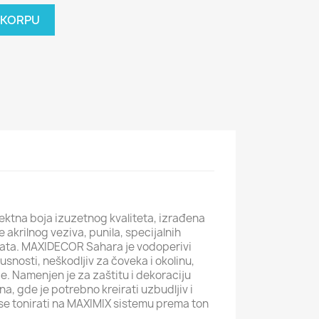
 KORPU
ktna boja izuzetnog kvaliteta, izrađena
 akrilnog veziva, punila, specijalnih
enata. MAXIDECOR Sahara je vodoperivi
nosti, neškodljiv za čoveka i okolinu,
. Namenjen je za zaštitu i dekoraciju
na, gde je potrebno kreirati uzbudljiv i
se tonirati na MAXIMIX sistemu prema ton
.