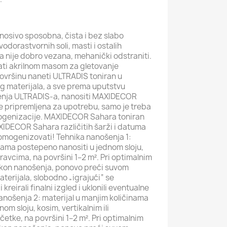
 nosivo sposobna, čista i bez slabo
odorastvornih soli, masti i ostalih
a nije dobro vezana, mehanički odstraniti.
ati akrilnom masom za gletovanje
ovršinu naneti ULTRADIS toniran u
og materijala, a sve prema uputstvu
enja ULTRADIS-a, nanositi MAXIDECOR
e pripremljena za upotrebu, samo je treba
ogenizacije. MAXIDECOR Sahara toniran
IDECOR Sahara različitih šarži i datuma
mogenizovati! Tehnika nanošenja 1:
inama postepeno nanositi u jednom sloju,
avcima, na površini 1–2 m². Pri optimalnim
akon nanošenja, ponovo preći suvom
erijala, slobodno „igrajući“ se
kreirali finalni izgled i uklonili eventualne
anošenja 2: materijal u manjim količinama
om sloju, kosim, vertikalnim ili
etke, na površini 1–2 m². Pri optimalnim