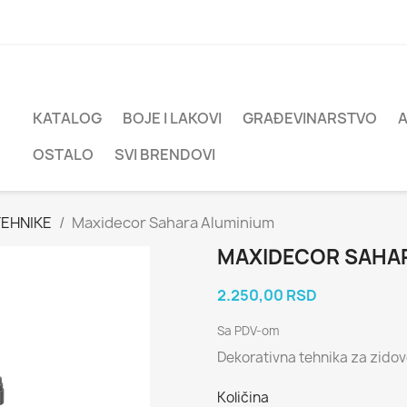
KATALOG
BOJE I LAKOVI
GRAĐEVINARSTVO
OSTALO
SVI BRENDOVI
TEHNIKE
Maxidecor Sahara Aluminium
MAXIDECOR SAHA
2.250,00 RSD
Sa PDV-om
Dekorativna tehnika za zido
Količina