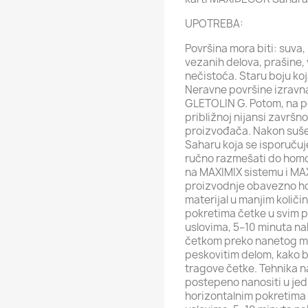
UPOTREBA:
Površina mora biti: suva,
vezanih delova, prašine, v
nečistoća. Staru boju koj
Neravne površine izravn
GLETOLIN G. Potom, na p
približnoj nijansi završn
proizvođača. Nakon suš
Saharu koja se isporučuj
ručno razmešati do hom
na MAXIMIX sistemu i MAX
proizvodnje obavezno ho
materijal u manjim količ
pokretima četke u svim pr
uslovima, 5–10 minuta n
četkom preko nanetog mat
peskovitim delom, kako bi 
tragove četke. Tehnika n
postepeno nanositi u jedn
horizontalnim pokretima č