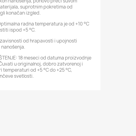
akon nanošenja, ponovo preći suvom
terijala, suprotnim pokretima od
gli konačan izgled.
imalna radna temperatura je od +10 °C
titi ispod +5 °C.
avisnosti od hrapavosti i upojnosti
a nanošenja.
TENJE: 18 meseci od datuma proizvodnje
uvati u originalnoj, dobro zatvorenoj i
i temperaturi od +5 °C do +25 °C,
nčeve svetlosti.