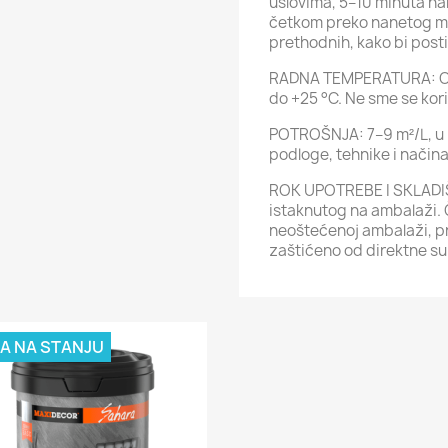
uslovima, 5–10 minuta n
četkom preko nanetog ma
prethodnih, kako bi posti
RADNA TEMPERATURA: Opt
do +25 °C. Ne sme se koris
POTROŠNJA: 7–9 m²/L, u z
podloge, tehnike i način
ROK UPOTREBE I SKLADIŠ
istaknutog na ambalaži. Č
neoštećenoj ambalaži, pr
zaštićeno od direktne su
A NA STANJU